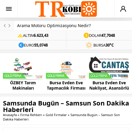
Arama Motoru Optimizasyonu Nedir?
ALTIN
6.623,43
DOLAR
47,7048
EURO
55,0748
BURSA
30°C
m
Bursa Evden Eve
Bursa Evden Eve
Bursa Koltuk
Taşımacılık Firması
Nakliyat, Asansörlü
Yıkama Firması 
– HOME
Ev Taşıma –
ALESTA
CANTAŞ
Samsunda Bugün – Samsun Son Dakika
Haberleri
Anasayfa
»
Firma Rehberi
»
Gold Firmalar
»
Samsunda Bugün – Samsun Son
Dakika Haberleri