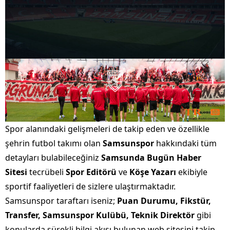
Spor alanındaki gelişmeleri de takip eden ve özellikle
şehrin futbol takımı olan
Samsunspor
hakkındaki tüm
detayları bulabileceğiniz
Samsunda Bugün Haber
Sitesi
tecrübeli
Spor Editörü
ve
Köşe Yazarı
ekibiyle
sportif faaliyetleri de sizlere ulaştırmaktadır.
Samsunspor taraftarı iseniz;
Puan Durumu, Fikstür,
Transfer, Samsunspor Kulübü, Teknik Direktör
gibi
konularda sürekli bilgi akışı bulunan web sitesini takip