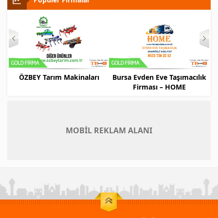
rı
Bursa Evden Eve Taşımacılık
Bursa Evden Eve Nakliyat,
Firması – HOME
Asansörlü Ev Taşıma –
CANTAŞ
MOBİL REKLAM ALANI