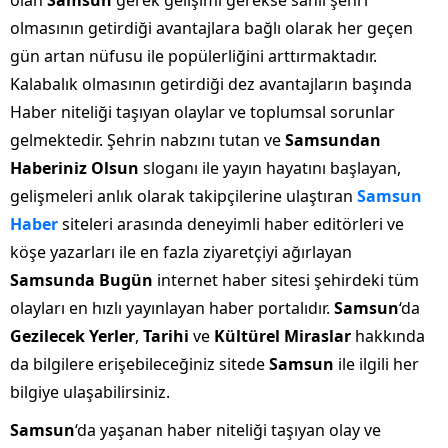
olan
Samsun
gerek gelişimi gerekse sahil şehri
olmasının getirdiği avantajlara bağlı olarak her geçen
gün artan nüfusu ile popülerliğini arttırmaktadır.
Kalabalık olmasının getirdiği dez avantajların başında
Haber niteliği taşıyan olaylar ve toplumsal sorunlar
gelmektedir. Şehrin nabzını tutan ve
Samsundan
Haberiniz Olsun
sloganı ile yayın hayatını başlayan,
gelişmeleri anlık olarak takipçilerine ulaştıran
Samsun
Haber
siteleri arasında deneyimli haber editörleri ve
köşe yazarları ile en fazla ziyaretçiyi ağırlayan
Samsunda Bugün
internet haber sitesi şehirdeki tüm
olayları en hızlı yayınlayan haber portalıdır.
Samsun
‘da
Gezilecek Yerler
,
Tarihi
ve
Kültürel Miraslar
hakkında
da bilgilere erişebileceğiniz sitede
Samsun
ile ilgili her
bilgiye ulaşabilirsiniz.
Samsun
‘da yaşanan haber niteliği taşıyan olay ve