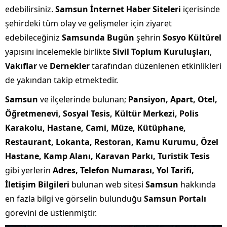
edebilirsiniz.
Samsun İnternet Haber Siteleri
içerisinde
şehirdeki tüm olay ve gelişmeler için ziyaret
edebileceğiniz
Samsunda Bugün
şehrin
Sosyo Kültürel
yapısını incelemekle birlikte
Sivil Toplum Kuruluşları
,
Vakıflar
ve
Dernekler
tarafından düzenlenen etkinlikleri
de yakından takip etmektedir.
Samsun
ve ilçelerinde bulunan;
Pansiyon, Apart, Otel,
Öğretmenevi, Sosyal Tesis, Kültür Merkezi, Polis
Karakolu, Hastane, Cami, Müze, Kütüphane,
Restaurant, Lokanta, Restoran, Kamu Kurumu, Özel
Hastane, Kamp Alanı, Karavan Parkı, Turistik Tesis
gibi yerlerin
Adres, Telefon Numarası, Yol Tarifi,
İletişim Bilgileri
bulunan web sitesi
Samsun
hakkında
en fazla bilgi ve görselin bulunduğu
Samsun Portalı
görevini de üstlenmiştir.