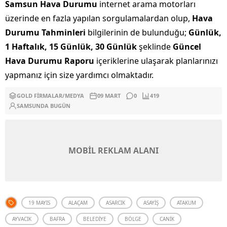
Samsun Hava Durumu
internet arama motorları
üzerinde en fazla yapılan sorgulamalardan olup,
Hava
Durumu Tahminleri
bilgilerinin de bulunduğu;
Günlük,
1 Haftalık, 15 Günlük, 30 Günlük
şeklinde
Güncel
Hava Durumu Raporu
içeriklerine ulaşarak planlarınızı
yapmanız için size yardımcı olmaktadır.
GOLD FIRMALAR
/
MEDYA
09 MART
0
419
SAMSUNDA BUGÜN
MOBİL REKLAM ALANI
19 MAYIS
ALAÇAM
ASARCIK
ASAYIŞ
ATAKUM
AYVACIK
BAFRA
BELEDIYE
BÖLGE
CANIK