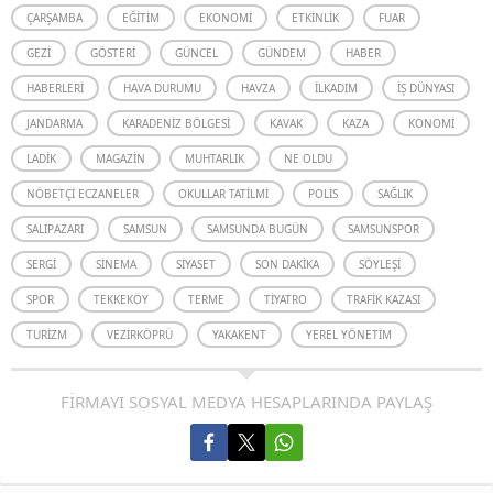
ÇARŞAMBA
EĞITIM
EKONOMI
ETKINLIK
FUAR
GEZI
GÖSTERI
GÜNCEL
GÜNDEM
HABER
HABERLERI
HAVA DURUMU
HAVZA
İLKADIM
İŞ DÜNYASI
JANDARMA
KARADENIZ BÖLGESI
KAVAK
KAZA
KONOMI
LADIK
MAGAZIN
MUHTARLIK
NE OLDU
NÖBETÇI ECZANELER
OKULLAR TATILMI
POLIS
SAĞLIK
SALIPAZARI
SAMSUN
SAMSUNDA BUGÜN
SAMSUNSPOR
SERGI
SINEMA
SIYASET
SON DAKIKA
SÖYLEŞI
SPOR
TEKKEKÖY
TERME
TIYATRO
TRAFIK KAZASI
TURIZM
VEZIRKÖPRÜ
YAKAKENT
YEREL YÖNETIM
FİRMAYI SOSYAL MEDYA HESAPLARINDA PAYLAŞ