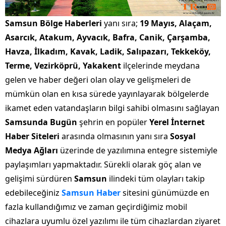
Samsun Bölge Haberleri
yanı sıra;
19 Mayıs, Alaçam,
Asarcık, Atakum, Ayvacık, Bafra, Canik, Çarşamba,
Havza, İlkadım, Kavak, Ladik, Salıpazarı, Tekkeköy,
Terme, Vezirköprü, Yakakent
ilçelerinde meydana
gelen ve haber değeri olan olay ve gelişmeleri de
mümkün olan en kısa sürede yayınlayarak bölgelerde
ikamet eden vatandaşların bilgi sahibi olmasını sağlayan
Samsunda Bugün
şehrin en popüler
Yerel İnternet
Haber Siteleri
arasında olmasının yanı sıra
Sosyal
Medya Ağları
üzerinde de yazılımına entegre sistemiyle
paylaşımları yapmaktadır. Sürekli olarak göç alan ve
gelişimi sürdüren
Samsun
ilindeki tüm olayları takip
edebileceğiniz
Samsun Haber
sitesini günümüzde en
fazla kullandığımız ve zaman geçirdiğimiz mobil
cihazlara uyumlu özel yazılımı ile tüm cihazlardan ziyaret