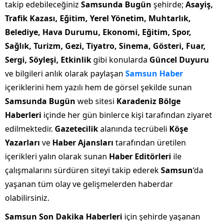
takip edebileceğiniz
Samsunda Bugün
şehirde;
Asayiş,
Trafik Kazası, Eğitim, Yerel Yönetim, Muhtarlık,
Belediye, Hava Durumu, Ekonomi, Eğitim, Spor,
Sağlık, Turizm, Gezi, Tiyatro, Sinema, Gösteri, Fuar,
Sergi, Söyleşi, Etkinlik
gibi konularda
Güncel Duyuru
ve bilgileri anlık olarak paylaşan
Samsun Haber
içeriklerini hem yazılı hem de görsel şekilde sunan
Samsunda Bugün
web sitesi
Karadeniz Bölge
Haberleri
içinde her gün binlerce kişi tarafından ziyaret
edilmektedir.
Gazetecilik
alanında tecrübeli
Köşe
Yazarları
ve
Haber Ajansları
tarafından üretilen
içerikleri yalın olarak sunan
Haber Editörleri
ile
çalışmalarını sürdüren siteyi takip ederek
Samsun
‘da
yaşanan tüm olay ve gelişmelerden haberdar
olabilirsiniz.
Samsun Son Dakika Haberleri
için şehirde yaşanan