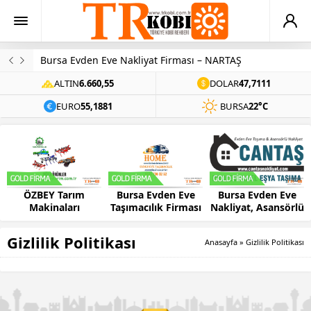
Bursa Evden Eve Nakliyat Firması – NARTAŞ
ALTIN
6.660,55
DOLAR
47,7111
EURO
55,1881
BURSA
22°C
ÖZBEY Tarım
Bursa Evden Eve
Bursa Evden Eve
Makinaları
Taşımacılık Firması
Nakliyat, Asansörlü
– HOME
Ev Taşıma –
CANTAŞ
Gizlilik Politikası
Anasayfa
»
Gizlilik Politikası