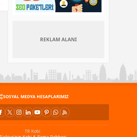
REKLAM ALANI
SOSYAL MEDYA HESAPLARIMIZ
TR Kobi
Türkiye'nin Kobi & Firma Rehberi