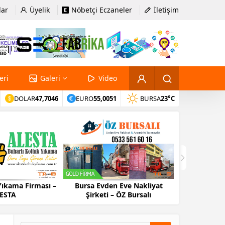
lar
Üyelik
Nöbetçi Eczaneler
İletişim
eri
Galeri
Video
DOLAR
47,7046
EURO
55,0051
BURSA
23°C
Yıkama Firması –
Bursa Evden Eve Nakliyat
Bursa Evd
ESTA
Şirketi – ÖZ Bursalı
Firma