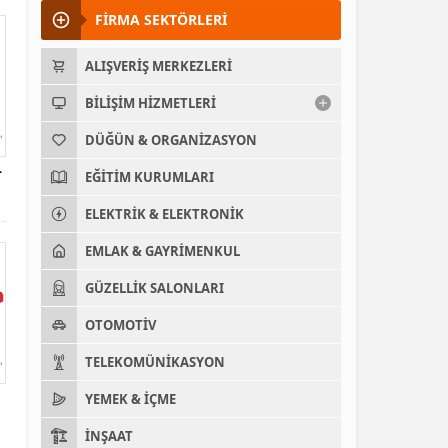
FİRMA SEKTÖRLERİ
ALIŞVERIŞ MERKEZLERI
BILIŞIM HIZMETLERI
DÜĞÜN & ORGANIZASYON
–
EĞITIM KURUMLARI
ELEKTRIK & ELEKTRONIK
EMLAK & GAYRIMENKUL
GÜZELLIK SALONLARI
OTOMOTIV
TELEKOMÜNIKASYON
YEMEK & İÇME
İNŞAAT