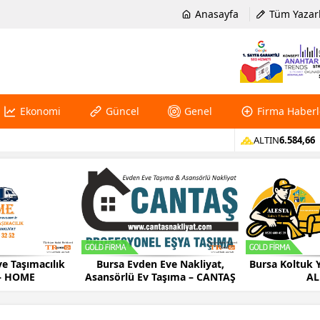
Anasayfa
Tüm Yazar
Ekonomi
Güncel
Genel
Firma Haberl
ALTIN
6.584,66
e Taşımacılık
Bursa Evden Eve Nakliyat,
Bursa Koltuk 
 – HOME
Asansörlü Ev Taşıma – CANTAŞ
AL