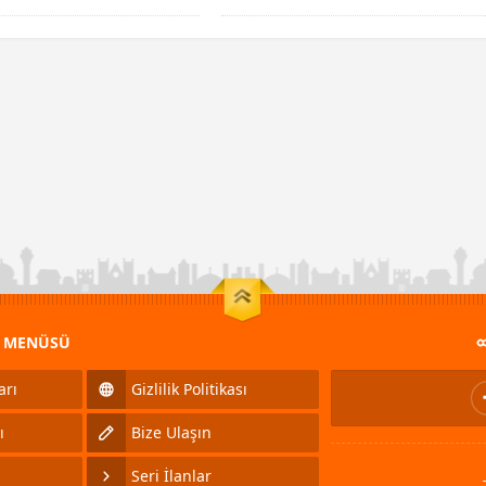
M MENÜSÜ
arı
Gizlilik Politikası
ı
Bize Ulaşın
Seri İlanlar