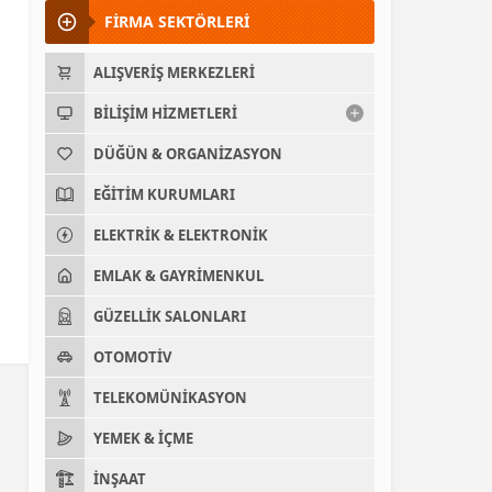
FİRMA SEKTÖRLERİ
ALIŞVERIŞ MERKEZLERI
BILIŞIM HIZMETLERI
DÜĞÜN & ORGANIZASYON
EĞITIM KURUMLARI
ELEKTRIK & ELEKTRONIK
EMLAK & GAYRIMENKUL
GÜZELLIK SALONLARI
OTOMOTIV
TELEKOMÜNIKASYON
YEMEK & İÇME
İNŞAAT