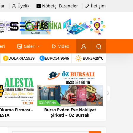
lar
Üyelik
Nöbetçi Eczaneler
İletişim
eri
Galeri
Video
DOLAR
47,5939
EURO
54,9646
BURSA
29°C
a Firması –
Bursa Evden Eve Nakliyat
Bursa Evden Ev
Şirketi – ÖZ Bursalı
Firması – 