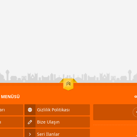
M MENÜSÜ
arı
Gizlilik Politikası
ı
Bize Ulaşın
Seri İlanlar