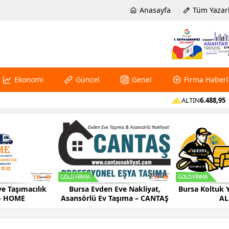
Anasayfa
Tüm Yazar
Ekonomi
Güncel
Genel
Firma Haberl
ALTIN
6.488,95
ımacılık
Bursa Evden Eve Nakliyat,
Bursa Koltuk Yıkam
ME
Asansörlü Ev Taşıma – CANTAŞ
ALESTA