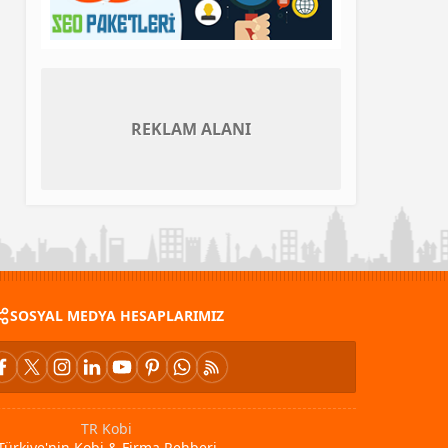
REKLAM ALANI
SOSYAL MEDYA HESAPLARIMIZ
TR Kobi
Türkiye'nin Kobi & Firma Rehberi