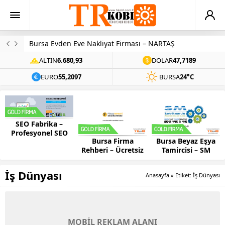
Arama Motoru Optimizasyonu Nedir?
ALTIN
6.680,93
DOLAR
47,7189
EURO
55,2097
BURSA
24°C
SEO Fabrika –
Profesyonel SEO
Bursa Firma
Bursa Beyaz Eşya
Hizmeti
Rehberi – Ücretsiz
Tamircisi – SM
Site Ekleme
Teknik
İş Dünyası
Anasayfa
»
Etiket: İş Dünyası
MOBİL REKLAM ALANI