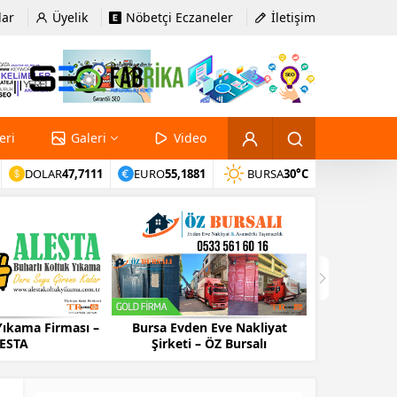
lar
Üyelik
Nöbetçi Eczaneler
İletişim
eri
Galeri
Video
DOLAR
47,7111
EURO
55,1881
BURSA
30°C
Bursa Evden Eve Nakliyat
Bursa Evden Eve Nakliyat
Şirketi – ÖZ Bursalı
Firması – NARTAŞ