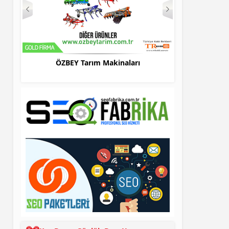
Makinaları
Bursa Evden Eve Taşımacılık Firması –
HOME