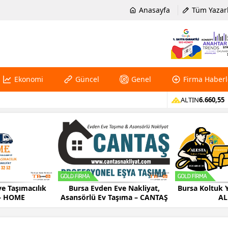
Anasayfa
Tüm Yazar
Ekonomi
Güncel
Genel
Firma Haberl
ALTIN
6.660,55
Bursa Evden Eve Nakliyat,
Bursa Koltuk Yıkama Firması –
sansörlü Ev Taşıma – CANTAŞ
ALESTA