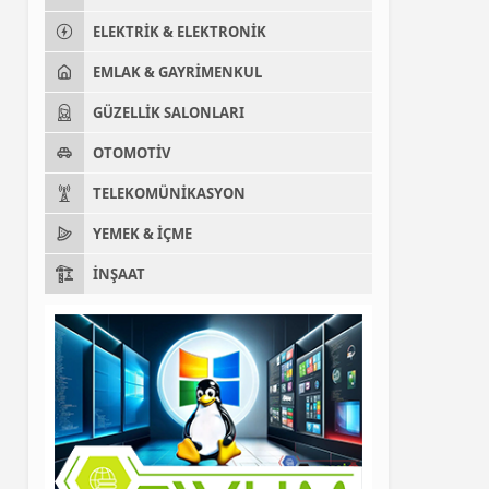
ELEKTRIK & ELEKTRONIK
EMLAK & GAYRIMENKUL
GÜZELLIK SALONLARI
OTOMOTIV
TELEKOMÜNIKASYON
YEMEK & İÇME
İNŞAAT