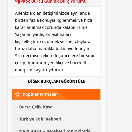
Koç Burcu Günlük Burç Yorumu
Ailenizle olan iletişiminizde aynı anda
birden fazla konuyla ilgilenmek ve hızlı
kararlar almak zorunda kalabilirsiniz.
Yaşanan yanlış anlaşılmaları
kişiselleştirip üzülmek yerine, olaylara
biraz daha mantıkla bakmayı deneyin.
Sizi geçmişe çeken düşüncelere bir sınır
çekip, bugünün yenilikçi ve hareketli
enerjisine ayak uydurun.
DİĞER BURÇLARI GÖRÜNTÜLE
Popüler Firmalar
Bursa Çelik Kasa
Türkiye Kobi Rehberi
NARLIDERE – Bereketli Topraklardan Kalabalık Sofralara