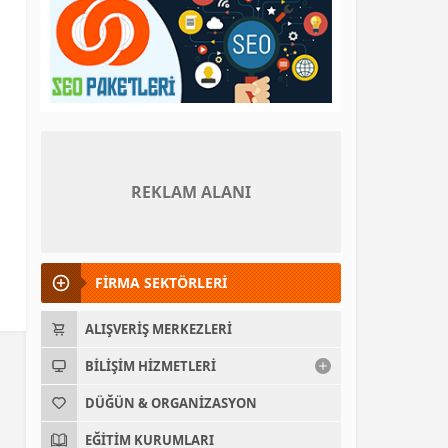
REKLAM ALANI
FİRMA SEKTÖRLERİ
ALIŞVERIŞ MERKEZLERI
BILIŞIM HIZMETLERI
DÜĞÜN & ORGANIZASYON
EĞITIM KURUMLARI