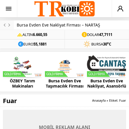
Arama Motoru Optimizasyonu Nedir?
ALTIN
6.660,55
DOLAR
47,7111
EURO
55,1881
BURSA
30°C
ÖZBEY Tarım
Bursa Evden Eve
Bursa Evden Eve
Makinaları
Taşımacılık Firması
Nakliyat, Asansörlü
– HOME
Ev Taşıma –
CANTAŞ
Fuar
Anasayfa
»
Etiket: Fuar
MOBİL REKLAM ALANI