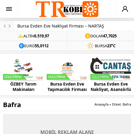
Bursa Evden Eve Nakliyat Firması – NARTAŞ
ALTIN
6.519,97
DOLAR
47,7025
EURO
55,0112
BURSA
23°C
ÖZBEY Tarım
Bursa Evden Eve
Bursa Evden Eve
Makinaları
Taşımacılık Firması
Nakliyat, Asansörlü
– HOME
Ev Taşıma –
CANTAŞ
Bafra
Anasayfa
»
Etiket: Bafra
MOBİL REKLAM ALANI