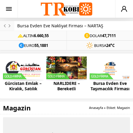
Bursa Evden Eve Nakliyat Firması – NARTAŞ
ALTIN
6.660,55
DOLAR
47,7111
EURO
55,1881
BURSA
24°C
Gürcistan Emlak –
NARLIDERE –
Bursa Evden Eve
Kiralık, Satılık
Bereketli
Taşımacılık Firması
Gayrimenkul ve
Topraklardan
– HOME
Oto
Kalabalık Sofralara
Magazin
Anasayfa
»
Etiket: Magazin