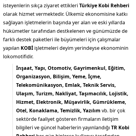
isteyenlerin sıkça ziyaret ettikleri
Türkiye Kobi Rehberi
olarak hizmet vermektedir. Ülkemiz ekonomisine katkı
sağlayan işletmelerin başında yer alan ve eski yıllarda
hükümetler tarafından destkelenen ve günümüzde de
farklı destek paketleri ile büyümeleri için çalışmalar
yapılan
KOBİ
işletmeleri deyim yerindeyse ekonominin
lokomotifidir.
İnşaat, Yapı, Otomotiv, Gayrimenkul, Eğitim,
Organizasyon, Bilişim, Yeme, İçme,
Telekomünikasyon, Emlak, Teknik Servis,
Ulaşım, Turizm, Nakliyat, Taşımacılık, Lojistik,
Hizmet, Elektronik, Müşavirlik, Gümrükleme,
Otel, Konaklama, Temizlik, Yazılım
vb. bir çok
sektörde faaliyet gösteren firmaların iletişim
bilgileri ve güncel haberlerin yayınlandığı
TR Kobi
Rehberi
her gün binlerce kullanıcı tarafından