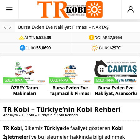
Bursa Evden Eve Nakliyat Firması – NARTAŞ
ALTIN
6.525,39
DOLAR
47,5954
EURO
55,0690
BURSA
29°C
ÖZBEY Tarım
Bursa Evden Eve
Bursa Evden Eve
Makinaları
Taşımacılık Firması
Nakliyat, Asansörlü
– HOME
Ev Taşıma –
CANTAŞ
TR Kobi – Türkiye’nin Kobi Rehberi
Anasayfa
»
TR Kobi – Türkiye’nin Kobi Rehberi
TR Kobi
, ülkemiz
Türkiye
‘de faaliyet gösteren
Kobi
İşletmeleri
ve bu işletmeler hakkında bilgi edinmek