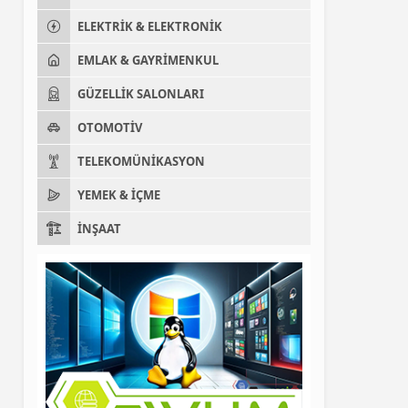
ELEKTRIK & ELEKTRONIK
EMLAK & GAYRIMENKUL
GÜZELLIK SALONLARI
OTOMOTIV
TELEKOMÜNIKASYON
YEMEK & İÇME
İNŞAAT