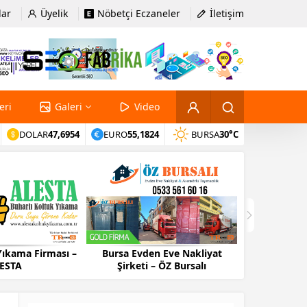
lar
Üyelik
Nöbetçi Eczaneler
İletişim
eri
Galeri
Video
DOLAR
47,6954
EURO
55,1824
BURSA
30°C
Yıkama Firması –
Bursa Evden Eve Nakliyat
Bursa Evd
ESTA
Şirketi – ÖZ Bursalı
Firma