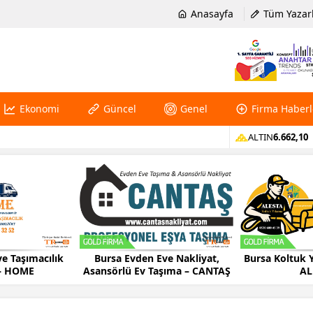
Anasayfa
Tüm Yazar
Ekonomi
Güncel
Genel
Firma Haberl
ALTIN
6.662,10
e Taşımacılık
Bursa Evden Eve Nakliyat,
Bursa Koltuk 
 – HOME
Asansörlü Ev Taşıma – CANTAŞ
AL