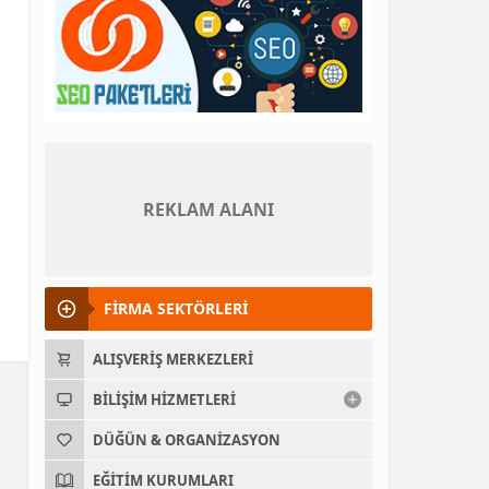
REKLAM ALANI
FİRMA SEKTÖRLERİ
ALIŞVERIŞ MERKEZLERI
BILIŞIM HIZMETLERI
DÜĞÜN & ORGANIZASYON
EĞITIM KURUMLARI