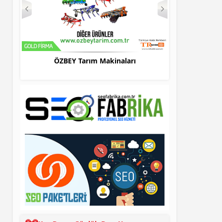
ÖZBEY Tarım Makinaları
Bursa Evden Eve