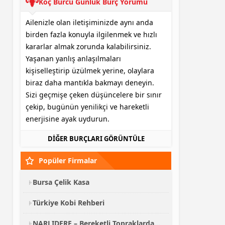
Koç Burcu Günlük Burç Yorumu
Ailenizle olan iletişiminizde aynı anda
birden fazla konuyla ilgilenmek ve hızlı
kararlar almak zorunda kalabilirsiniz.
Yaşanan yanlış anlaşılmaları
kişiselleştirip üzülmek yerine, olaylara
biraz daha mantıkla bakmayı deneyin.
Sizi geçmişe çeken düşüncelere bir sınır
çekip, bugünün yenilikçi ve hareketli
enerjisine ayak uydurun.
DİĞER BURÇLARI GÖRÜNTÜLE
Popüler Firmalar
Bursa Çelik Kasa
Türkiye Kobi Rehberi
NARLIDERE – Bereketli Topraklardan Kalabalık Sofralara