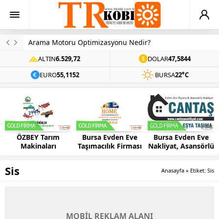
Arama Motoru Optimizasyonu Nedir?
ALTIN
6.529,72
DOLAR
47,5844
EURO
55,1152
BURSA
22°C
ÖZBEY Tarım
Bursa Evden Eve
Bursa Evden Eve
Makinaları
Taşımacılık Firması
Nakliyat, Asansörlü
– HOME
Ev Taşıma –
CANTAŞ
Sis
Anasayfa
»
Etiket: Sis
MOBİL REKLAM ALANI