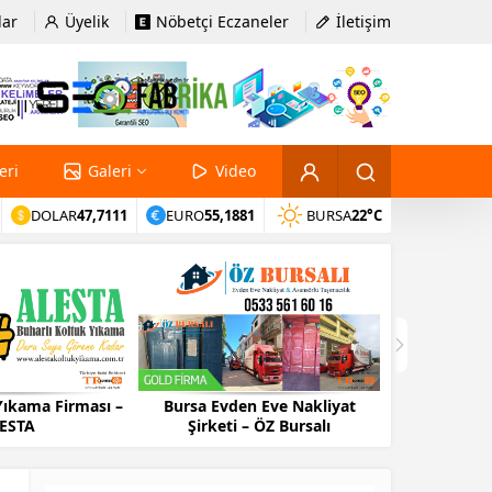
lar
Üyelik
Nöbetçi Eczaneler
İletişim
eri
Galeri
Video
DOLAR
47,7111
EURO
55,1881
BURSA
22°C
Yıkama Firması –
Bursa Evden Eve Nakliyat
Bursa Evd
ESTA
Şirketi – ÖZ Bursalı
Firma