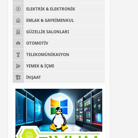
ELEKTRIK & ELEKTRONIK
EMLAK & GAYRIMENKUL
GÜZELLIK SALONLARI
OTOMOTIV
TELEKOMÜNIKASYON
YEMEK & İÇME
İNŞAAT