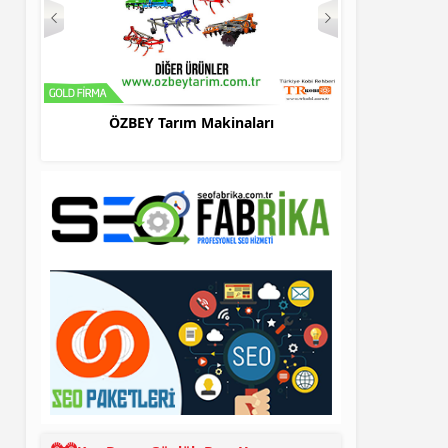
ÖZBEY Tarım Makinaları
Bursa Evden Eve