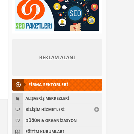
REKLAM ALANI
FİRMA SEKTÖRLERİ
ALIŞVERIŞ MERKEZLERI
BILIŞIM HIZMETLERI
DÜĞÜN & ORGANIZASYON
EĞITIM KURUMLARI