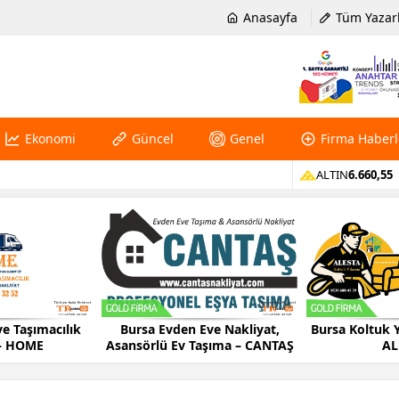
Anasayfa
Tüm Yazar
Ekonomi
Güncel
Genel
Firma Haberl
ALTIN
6.660,55
e Taşımacılık
Bursa Evden Eve Nakliyat,
Bursa Koltuk 
 – HOME
Asansörlü Ev Taşıma – CANTAŞ
AL