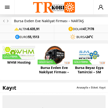
Arama Motoru Optimizasyonu Nedir?
ALTIN
6.635,91
DOLAR
47,7178
EURO
55,1513
BURSA
24°C
WHM Hosting
Bursa Evden Eve
Bursa Beyaz Eşya
Nakliyat Firması –
Tamircisi – SM
NARTAŞ
Teknik
Kayıt
Anasayfa
»
Etiket: Kayıt