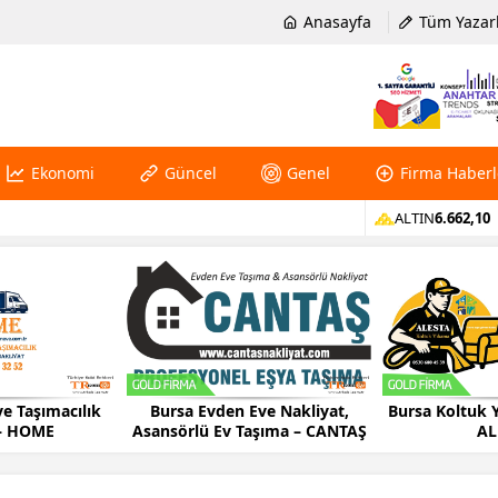
Anasayfa
Tüm Yazar
Ekonomi
Güncel
Genel
Firma Haberl
ALTIN
6.662,10
e Taşımacılık
Bursa Evden Eve Nakliyat,
Bursa Koltuk 
 – HOME
Asansörlü Ev Taşıma – CANTAŞ
AL