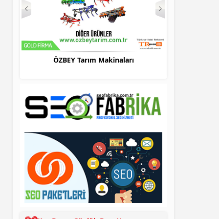
ÖZBEY Tarım Makinaları
Bursa Evden Eve Taş
HO