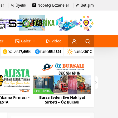
lar
Üyelik
Nöbetçi Eczaneler
İletişim
eri
Galeri
Video
DOLAR
47,6954
EURO
55,1824
BURSA
30°C
Yıkama Firması –
Bursa Evden Eve Nakliyat
Bursa Evd
ESTA
Şirketi – ÖZ Bursalı
Firma