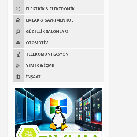
ELEKTRIK & ELEKTRONIK
EMLAK & GAYRIMENKUL
GÜZELLIK SALONLARI
OTOMOTIV
TELEKOMÜNIKASYON
YEMEK & İÇME
İNŞAAT