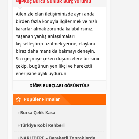
Koç Burcu Günlük Burç Yorumu
Ailenizle olan iletişiminizde aynı anda
birden fazla konuyla ilgilenmek ve hızlı
kararlar almak zorunda kalabilirsiniz.
Yaşanan yanlış anlaşılmaları
kişiselleştirip üzülmek yerine, olaylara
biraz daha mantıkla bakmayı deneyin.
Sizi geçmişe çeken düşüncelere bir sınır
çekip, bugünün yenilikçi ve hareketli
enerjisine ayak uydurun.
DİĞER BURÇLARI GÖRÜNTÜLE
Popüler Firmalar
Bursa Çelik Kasa
Türkiye Kobi Rehberi
NARLIDERE – Bereketli Topraklardan Kalabalık Sofralara