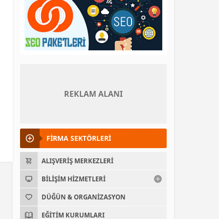
REKLAM ALANI
FİRMA SEKTÖRLERİ
ALIŞVERIŞ MERKEZLERI
BILIŞIM HIZMETLERI
DÜĞÜN & ORGANIZASYON
EĞITIM KURUMLARI