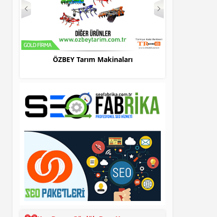
ÖZBEY Tarım Makinaları
Bursa Evden E