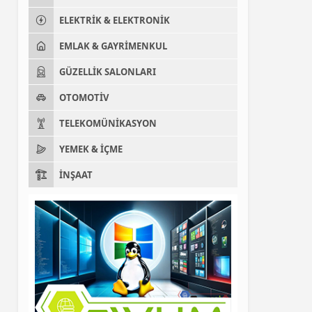
ELEKTRIK & ELEKTRONIK
EMLAK & GAYRIMENKUL
GÜZELLIK SALONLARI
OTOMOTIV
TELEKOMÜNIKASYON
YEMEK & İÇME
İNŞAAT