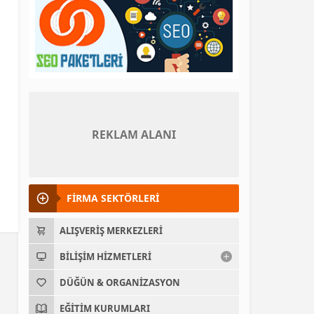
REKLAM ALANI
FİRMA SEKTÖRLERİ
ALIŞVERIŞ MERKEZLERI
BILIŞIM HIZMETLERI
DÜĞÜN & ORGANIZASYON
EĞITIM KURUMLARI