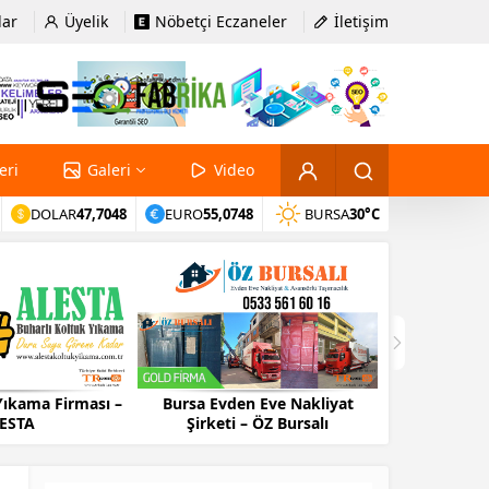
lar
Üyelik
Nöbetçi Eczaneler
İletişim
eri
Galeri
Video
DOLAR
47,7048
EURO
55,0748
BURSA
30°C
Yıkama Firması –
Bursa Evden Eve Nakliyat
Bursa Evd
ESTA
Şirketi – ÖZ Bursalı
Firma