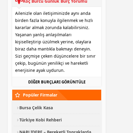
Koç Burcu Günlük Burç Yorumu
Ailenizle olan iletişiminizde aynı anda
birden fazla konuyla ilgilenmek ve hızlı
kararlar almak zorunda kalabilirsiniz.
Yaşanan yanlış anlaşılmaları
kişiselleştirip üzülmek yerine, olaylara
biraz daha mantıkla bakmayı deneyin.
Sizi geçmişe çeken düşüncelere bir sınır
çekip, bugünün yenilikçi ve hareketli
enerjisine ayak uydurun.
DİĞER BURÇLARI GÖRÜNTÜLE
Popüler Firmalar
Bursa Çelik Kasa
Türkiye Kobi Rehberi
NARLIDERE – Bereketli Topraklardan Kalabalık Sofralara