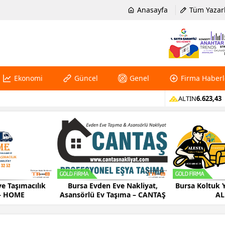
Anasayfa
Tüm Yazar
Ekonomi
Güncel
Genel
Firma Haberl
ALTIN
6.623,43
e Taşımacılık
Bursa Evden Eve Nakliyat,
Bursa Koltuk 
 – HOME
Asansörlü Ev Taşıma – CANTAŞ
AL