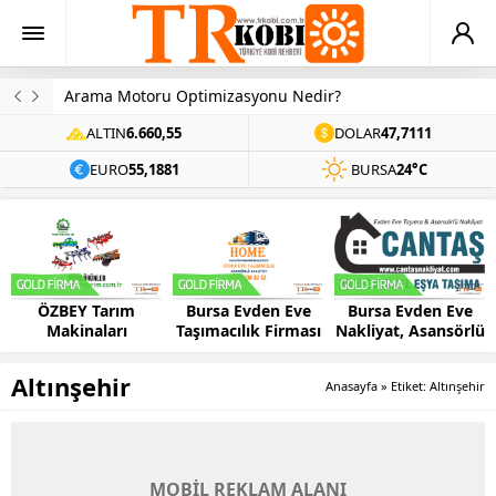
Arama Motoru Optimizasyonu Nedir?
ALTIN
6.660,55
DOLAR
47,7111
EURO
55,1881
BURSA
24°C
ÖZBEY Tarım
Bursa Evden Eve
Bursa Evden Eve
Makinaları
Taşımacılık Firması
Nakliyat, Asansörlü
– HOME
Ev Taşıma –
CANTAŞ
Altınşehir
Anasayfa
»
Etiket: Altınşehir
MOBİL REKLAM ALANI