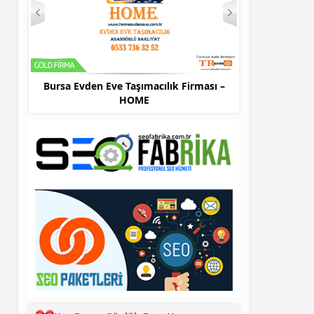
Bursa Evden Eve Taşımacılık Firması –
Bursa Evden E
HOME
Ta