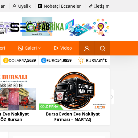
lar
Üyelik
Nöbetçi Eczaneler
İletişim
eri
Galeri
Video
DOLAR
47,5639
EURO
54,9859
BURSA
31°C
 Eve Nakliyat
Bursa Evden Eve Nakliyat
BAYÜN Otom
 ÖZ Bursalı
Firması – NARTAŞ
Tır – Ele
Aks