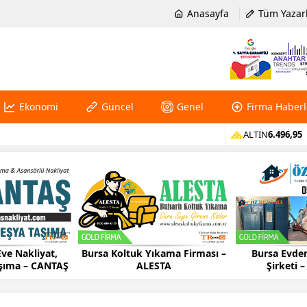
Anasayfa
Tüm Yazar
Ekonomi
Güncel
Genel
Firma Haberl
ALTIN
6.496,95
ve Nakliyat,
Bursa Koltuk Yıkama Firması –
Bursa Evden
aşıma – CANTAŞ
ALESTA
Şirketi –