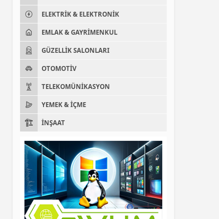
ELEKTRIK & ELEKTRONIK
EMLAK & GAYRIMENKUL
GÜZELLIK SALONLARI
OTOMOTIV
TELEKOMÜNIKASYON
YEMEK & İÇME
İNŞAAT