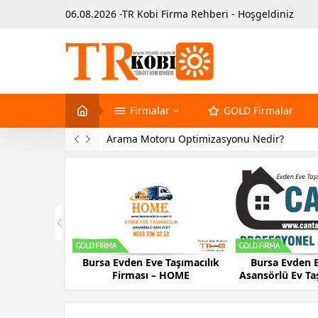
06.08.2026 -TR Kobi Firma Rehberi - Hoşgeldiniz
Firmalar
GOLD Firmalar
Hosting Nasıl Alınır?
akinaları
Bursa Evden Eve Taşımacılık
Bursa Evden E
Firması – HOME
Asansörlü Ev T