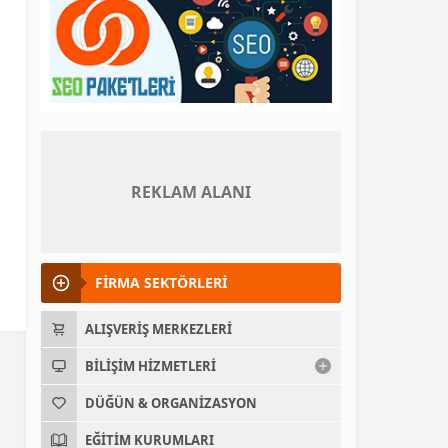
REKLAM ALANI
FİRMA SEKTÖRLERİ
ALIŞVERIŞ MERKEZLERI
BILIŞIM HIZMETLERI
DÜĞÜN & ORGANIZASYON
EĞITIM KURUMLARI